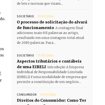
de leis e normas que visam...
a
SOCIETÁRIO
11/01/2024
do.
O processo de solicitação do alvará
de funcionamento
A contagem final
adicionou mais 651 palavras ao artigo,
resultando em uma contagem total atual
de 2089 palavras. Para...
tos
ou
SOCIETÁRIO
11/01/2024
Aspectos tributários e contábeis
de uma EIRELI
Introdução A Empresa
Individual de Responsabilidade Limitada
É
(EIRELI) é uma modalidade de empresa que
r
permite a constituição de um negócio...
CONSUMIDOR
11/01/2024
Direitos do Consumidor: Como Ter