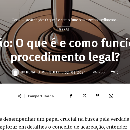
Geral
Acaréação: O que é e como funciona esse procedimento...
GERAL
ão: O que é e como funci
procedimento legal?
-
By
RENATO MESQUITA
955
02/01/2024
0
Compartilhado
e desempenhar um papel crucial na busca pela verdade
explorar em detalhes o conceito de acareação, entender