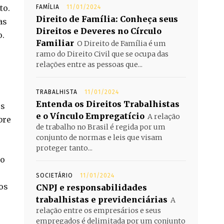
to.
FAMÍLIA
11/01/2024
Direito de Família: Conheça seus
as
Direitos e Deveres no Círculo
o.
Familiar
O Direito de Família é um
ramo do Direito Civil que se ocupa das
relações entre as pessoas que...
TRABALHISTA
11/01/2024
Entenda os Direitos Trabalhistas
us
e o Vínculo Empregatício
A relação
bre
de trabalho no Brasil é regida por um
conjunto de normas e leis que visam
proteger tanto...
 o
SOCIETÁRIO
11/01/2024
os
CNPJ e responsabilidades
trabalhistas e previdenciárias
A
relação entre os empresários e seus
empregados é delimitada por um conjunto