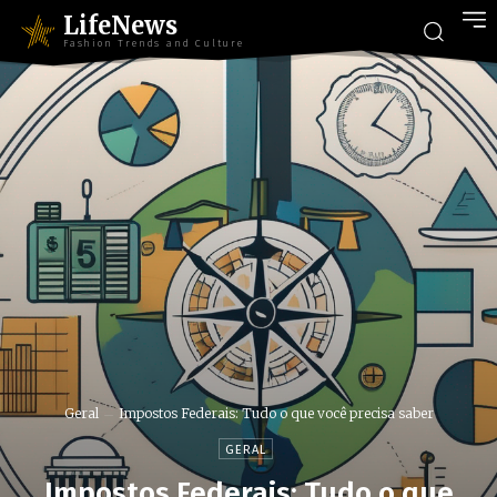
LifeNews
Fashion Trends and Culture
Geral
Impostos Federais: Tudo o que você precisa saber
GERAL
Impostos Federais: Tudo o que