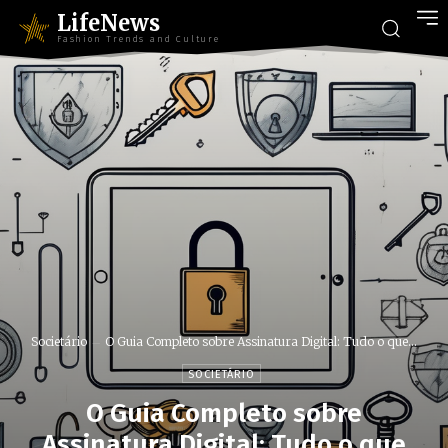
LifeNews
Fashion Trends and Culture
Societário
O Guia Completo sobre Assinatura Digital: Tudo o que...
SOCIETÁRIO
O Guia Completo sobre
Assinatura Digital: Tudo o que