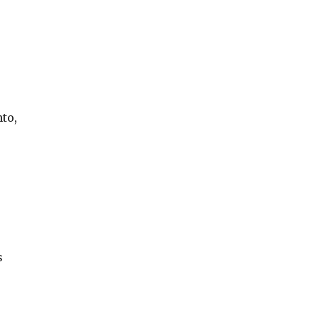
to,
s