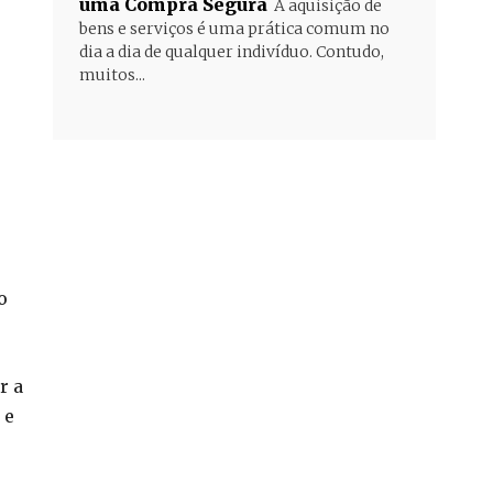
uma Compra Segura
A aquisição de
bens e serviços é uma prática comum no
dia a dia de qualquer indivíduo. Contudo,
muitos...
o
r a
 e