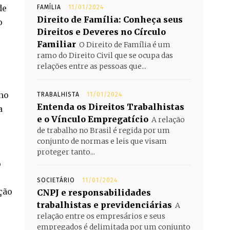
de
FAMÍLIA
11/01/2024
Direito de Família: Conheça seus
o
Direitos e Deveres no Círculo
Familiar
O Direito de Família é um
ramo do Direito Civil que se ocupa das
relações entre as pessoas que...
 no
TRABALHISTA
11/01/2024
Entenda os Direitos Trabalhistas
a
e o Vínculo Empregatício
A relação
de trabalho no Brasil é regida por um
conjunto de normas e leis que visam
proteger tanto...
o
SOCIETÁRIO
11/01/2024
ção
CNPJ e responsabilidades
trabalhistas e previdenciárias
A
relação entre os empresários e seus
empregados é delimitada por um conjunto