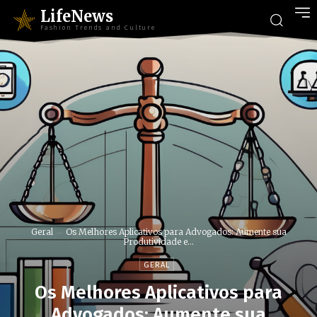
LifeNews
Fashion Trends and Culture
Geral
Os Melhores Aplicativos para Advogados: Aumente sua
Produtividade e...
GERAL
Os Melhores Aplicativos para
Advogados: Aumente sua